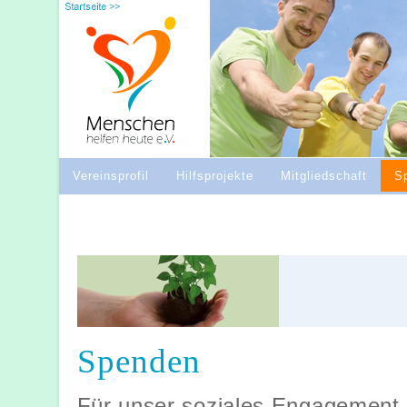
Vereinsprofil
Hilfsprojekte
Mitgliedschaft
S
Spenden
Für unser soziales Engagement in